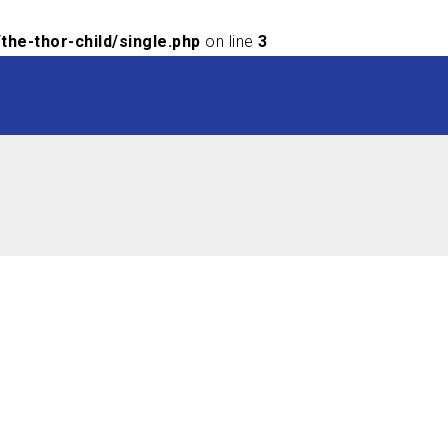
he-thor-child/single.php
on line
3