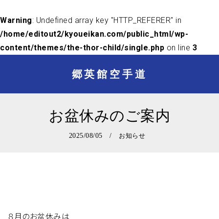
Warning
: Undefined array key "HTTP_REFERER" in
/home/editout2/kyoueikan.com/public_html/wp-
content/themes/the-thor-child/single.php
on line
3
郷英館空手道
お盆休みのご案内
2025/08/05 /
お知らせ
８月のお盆休みは